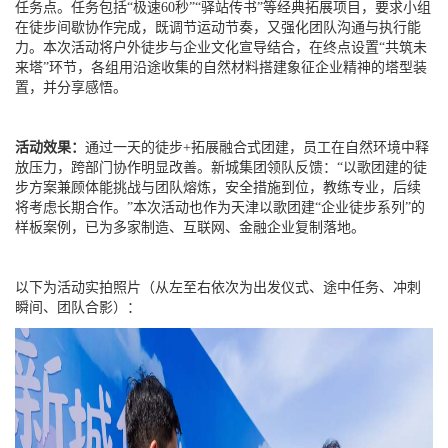
任务点。任务包括“极速60秒”“驿站传书”等经典拓展项目，要求小组
在徒步间歇协作完成，既调节运动节奏，又强化团队沟通与执行能
力。本次活动将户外徒步与企业文化宣导结合，在终点设置“共筑未
来塔”环节，各组用沿途收集的自然材料搭建象征企业精神的塔型装
置，并分享感悟。
活动效果：
通过一天的徒步+拓展融合式团建，员工在自然环境中释
放压力，跨部门协作明显改善。新城集团领队反馈：“以歌团建的徒
步方案兼顾体能挑战与团队熔炼，安全措施到位，教练专业，后续
将考虑长期合作。”本次活动也作为天津以歌团建“企业徒步系列”的
样板案例，已为多家制造、互联网、金融企业复制落地。
以下为活动实拍照片（从左至右依次为出发仪式、途中任务、冲刺
瞬间、团队合影）：