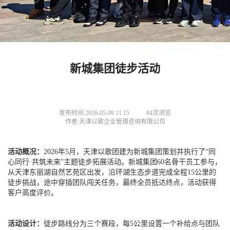
新城集团徒步活动
发布时间:2026-05-09 11:15
84次浏览
作者:天津以歌企业管理咨询有限公司
活动概况：
2026年5月，天津以歌团建为新城集团策划并执行了“同
心同行·共筑未来”主题徒步拓展活动。新城集团60名骨干员工参与，
从天津东丽湖自然艺苑区出发，沿环湖生态步道完成全程15公里的
徒步挑战，途中穿插团队闯关任务，最终全员抵达终点，活动获得
客户高度评价。
活动设计：
徒步路线分为三个赛段，每5公里设置一个补给点与团队