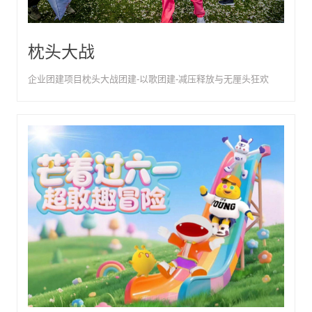
枕头大战
企业团建项目枕头大战团建-以歌团建-减压释放与无厘头狂欢