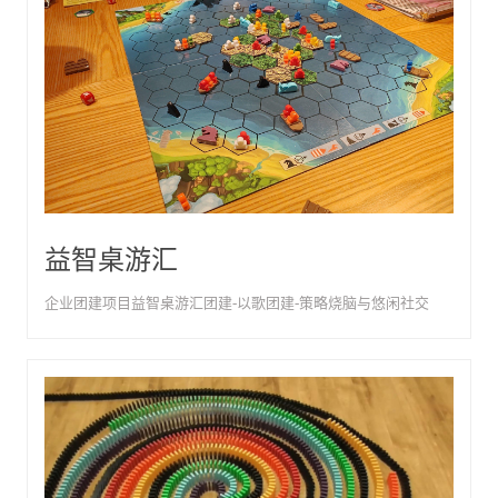
益智桌游汇
企业团建项目益智桌游汇团建-以歌团建-策略烧脑与悠闲社交