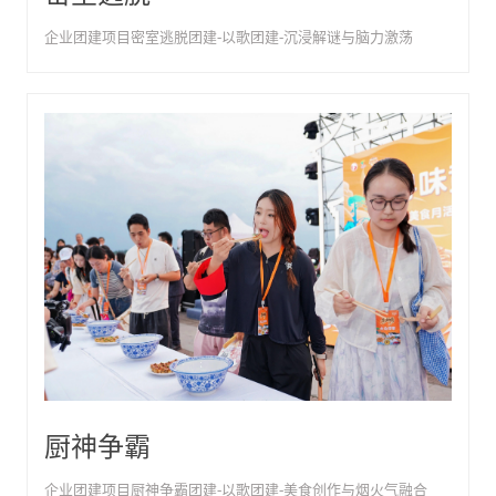
企业团建项目密室逃脱团建-以歌团建-沉浸解谜与脑力激荡
厨神争霸
企业团建项目厨神争霸团建-以歌团建-美食创作与烟火气融合