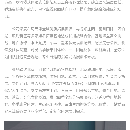
方案，以沉浸式体验式培训帮助员工突破心理极限、建立团队深度信任、
锤炼高效执行能力，为企业凝聚团队向心力、提升组织综合效能赋能助
力。
公司深度布局天津全域优质拓展资源，与龙顺庄园、蓟州国际、团泊
湖、滨海新区等多家知名拓展基地达成长期战略合作。基地涵盖高空挑
战、地面协作、水上竞技、军事主题等多元培训场景，配套完善会议、餐
饮及住宿设施，可灵活承接半日体验、一日团建及多日深度集训，全方位
为团队打造安全规范、专业舒适的沉浸式拓展训练环境。
业务辐射北京、河北全域核心拓展基地，北京联动怀柔、延庆、密
云、平谷等区域优质场地，依托山地、森林、水库自然禀赋，打造高空拓
展、野外定向、真人 CS、红色党建等特色课程；河北携手崇礼翠云山、
保定大午温泉、秦皇岛左右山谷、石家庄平山等知名营地，整合山地、温
泉、滨海、红色文化资源，推出四季全场景拓展服务，涵盖夏季山地越
野、冬季冰雪团建、生态休闲团建、军事主题熔炼等多元形式，一站式满
足京津冀各类企业多样化、定制化团建培训需求。