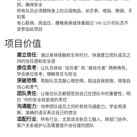
则，确保安全
所有队员必须摘除身上的尖锐物品，如手表、戒指、眼镜、手
机等
有心脏病、高血压、腰椎疾病或体重超过 100 公斤的队员不
宜参加此项目
项目价值
建立信任
：通过身体接触和生命托付，快速建立团队成员之
间的信任感和安全感
换位思考
：让队员体验 "信任者" 和 "被信任者" 两种角色，
学会换位思考，理解责任与担当
突破恐惧
：帮助队员克服心理恐惧，挑战自我极限，增强自
信心和勇气
团队责任
：让每位队员都感受到自己在团队中的重要性，明
白 "你的安全就是我的责任"
沟通能力
：培养团队成员之间的有效沟通能力，学会用清
晰、准确的语言表达自己的想法
适配行业
：所有行业，尤其适合新员工融入、跨部门协作、
客户关系维护以及需要提升信任度的团队