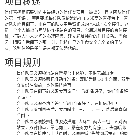
项目概述
信任背摔是拓展训练中最经典的信任类项目，被誉为 "建立团队信任
的第一堂课"。项目要求每位队员轮流站在 1.5 米高的背摔台上，背
对队友笔直倒下，由台下的队友用手臂组成的 "人床" 安全接住。这
是一个个人挑战与团队协作相结合的项目，它通过最直接的身体接
触，打破人与人之间的心理隔阂，建立起最纯粹的信任关系。当你
闭上眼睛向后倒下的那一刻，你将自己的生命安全完全交给了队
友，这种体验是任何语言都无法替代的。
项目规则
每位队员必须轮流站在背摔台上体验，不得无故缺席
台上队员必须按照标准动作准备：双脚后跟 1/3 出台面，双手
交叉绑在胸前，身体保持笔直
台上队员在倒下前必须大声询问："我准备好了，你们准备好
了吗？"
台下队员必须齐声回答："我们准备好了，请相信我们！"
台上队员听到回答后，大声喊出 "三、二、一"，然后笔直向
后倒下
台下队员必须按照标准姿势搭建 "人床"：两人一组，面对面
站立，双臂伸直，掌心向上，搭在对方的肩膀上，头部后仰
台下队员在接住台上队员时，必须遵循 "先放脚后扶正" 的原