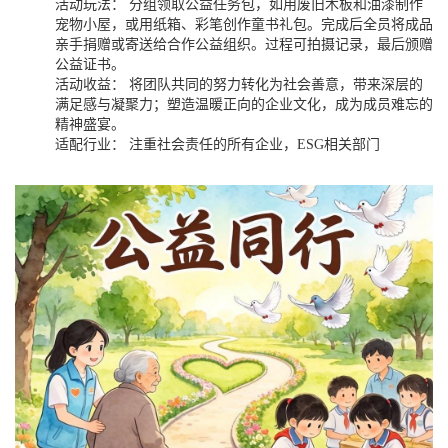
活动玩法： 分组领取公益任务包，如用废旧木板和油漆制作
宠物小屋，或用纸箱、彩笔创作童书礼包。完成后全员将成品
亲手捐赠或寄送给合作公益组织。过程可拍摄记录，最后颁赠
公益证书。
活动收益： 将团队共同的努力转化为社会善意，带来深层的
满足感与凝聚力；塑造温暖正向的企业文化，成为成员难忘的
精神盛宴。
适配行业： 注重社会责任的所有企业，ESG相关部门