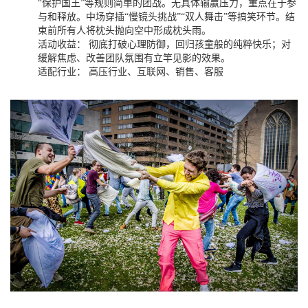
“保护国王”等规则简单的团战。无具体输赢压力，重点在于参
与和释放。中场穿插“慢镜头挑战”“双人舞击”等搞笑环节。结
束前所有人将枕头抛向空中形成枕头雨。
活动收益： 彻底打破心理防御，回归孩童般的纯粹快乐；对
缓解焦虑、改善团队氛围有立竿见影的效果。
适配行业： 高压行业、互联网、销售、客服