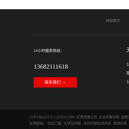
网站首页
24小时服务热线：
13682111618
公
联系我们 →
COPYRIGHT (©) @2020-2099- 天津团建公司_企业拓展训练
友情链接：
仿古门窗
大学生网报
深圳环保检测评估
旅游问答