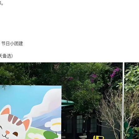
择。
、节日小团建
天备选）