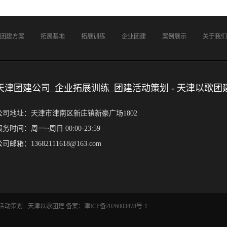
团建方案
拓展基地
拓展训练
企业团建
案例展示
关于我们
天津团建公司_企业拓展训练_团建活动策划 - 天津以歌团
公司地址：天津市津南区新庄镇新豪广场1802
服务时间：周一~周日 00:00-23:59
司邮箱：13682111618@163.com
_团建活动策划 - 天津以歌团建 备案：
津ICP备2026003478号-1