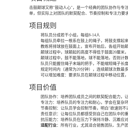
击鼓颠球又称"鼓动人心"，是一个经典的团队协作与专
单，但实际上对团队的默契配合、节奏控制和专注力要求
项目规则
将队员分成若干小组，每组8-14人
每组队员牵拉一根系在鼓上的绳子，将鼓支撑起
教练将排球放在鼓面上，宣布开始后，各组开始
颠球过程中，球颠起的高度不得低于鼓面20厘米
颠球过程中，鼓不能落地，球不能落地，否则计
队员只能握住绳子末端的把手，不能缩短绳子长
规定时间内（通常为20分钟），连续颠球次数最
可以增加难度：要求队员在颠球过程中移动位置
项目价值
团队协作：培养团队成员之间的默契配合能力，让
专注力：培养队员的专注力和耐心，学会在复杂
节奏控制：让队员学会控制节奏，明白"欲速则不
责任意识：让每位队员都感受到自己在团队中的
抗压能力：培养队员在压力下保持冷静、沉着应
适配行业
：所有行业，尤其适合销售团队、生产