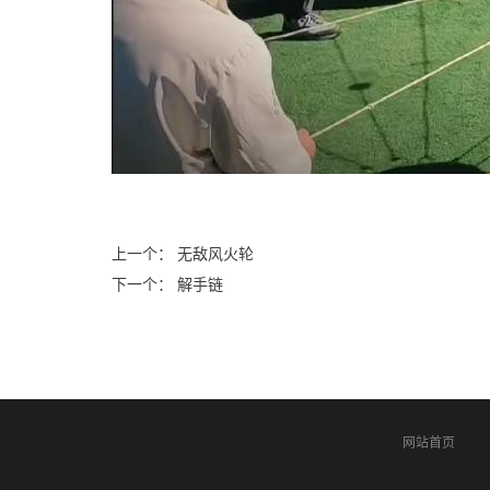
上一个： 无敌风火轮
下一个： 解手链
网站首页