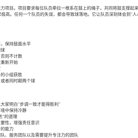
注力项目。项目要求每位队员牵拉一根系在鼓上的绳子，共同将鼓支撑起
极高。任何一个队员的失误，都会导致球落地。它让队员深刻体会到"人心
来，保持鼓面水平
颠球
，否则不计数
数重新开始
度
多的小组获胜
，或者同时颠两个球
大家明白"步调一致才能得胜利"
环境中保持冷静
达"的道理
重要性，增强责任意识
对的能力
团队、服务团队以及需要提升专注力的团队