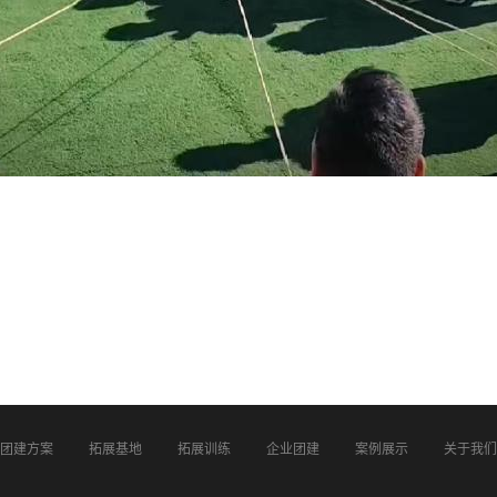
团建方案
拓展基地
拓展训练
企业团建
案例展示
关于我们