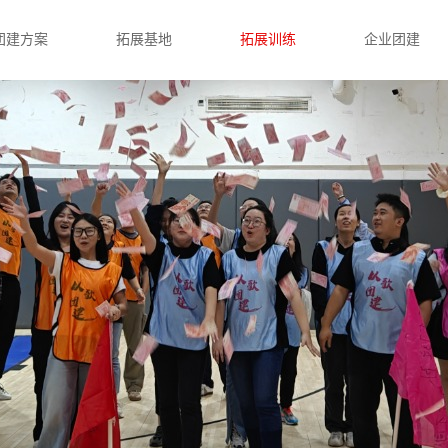
团建方案
拓展基地
拓展训练
企业团建