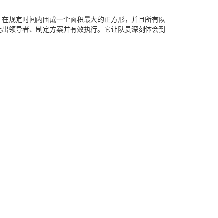
，在规定时间内围成一个面积最大的正方形，并且所有队
选出领导者、制定方案并有效执行。它让队员深刻体会到