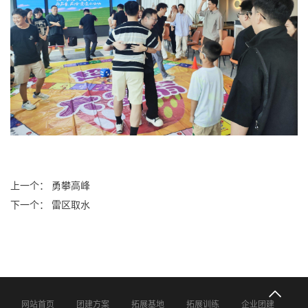
上一个： 勇攀高峰
下一个： 雷区取水
网站首页
团建方案
拓展基地
拓展训练
企业团建