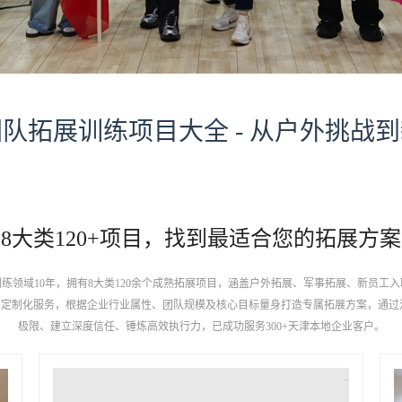
队拓展训练项目大全 - 从户外挑战
8大类120+项目，找到最适合您的拓展方案
练领域10年，拥有8大类120余个成熟拓展项目，涵盖户外拓展、军事拓展、新员工
案"定制化服务，根据企业行业属性、团队规模及核心目标量身打造专属拓展方案，通过
极限、建立深度信任、锤炼高效执行力，已成功服务300+天津本地企业客户。