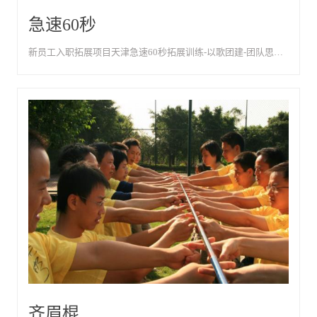
急速60秒
新员工入职拓展项目天津急速60秒拓展训练-以歌团建-团队思维与执行力培训
齐眉棍