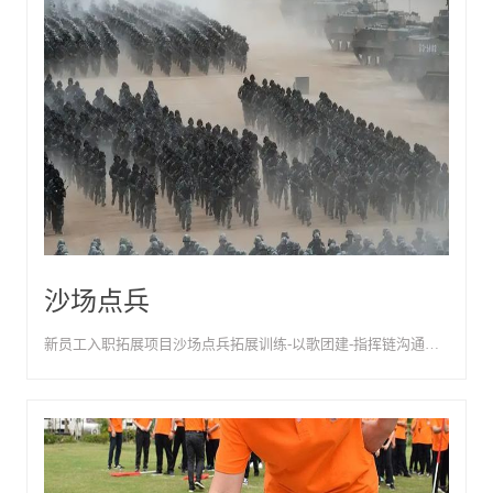
沙场点兵
新员工入职拓展项目沙场点兵拓展训练-以歌团建-指挥链沟通与精准执行